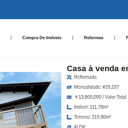
Compra De Imóveis
Reformas
Casa à venda 
Reformada
Mensalidade:
¥
29,237
￥13,800,000 / Valor Total
Imóvel: 111.78m²
Terreno: 215.90m²
4LDK