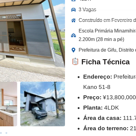
3 Vagas
Construído em Fevereiro 
Escola Primária Minamihir
2.200m (28 min a pé)
Prefeitura de Gifu, Distri
Ficha Técnica
Endereço:
Prefeitur
Kano 51-8
Preço:
¥13,800,000
Planta:
4LDK
Área da casa:
111.
Área do terreno:
21