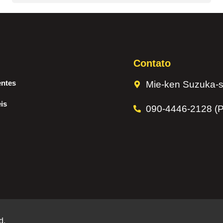
Contato
entes
Mie-ken Suzuka-s
is
090-4446-2128 (P
d.