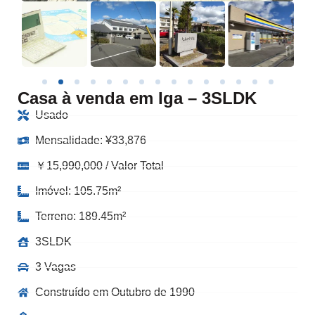
Casa à venda em Iga – 3SLDK
Usado
Mensalidade:
¥
33,876
￥15,990,000 / Valor Total
Imóvel: 105.75m²
Terreno: 189.45m²
3SLDK
3 Vagas
Construído em Outubro de 1990