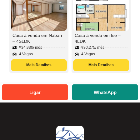
Casa à venda em Nabari
Casa à venda em Ise –
– 4SLDK
4LDK
¥
34,936
/ mês
¥
30,275
/ mês
4 Vagas
4 Vagas
Mais Detalhes
Mais Detalhes
Ligar
WhatsApp