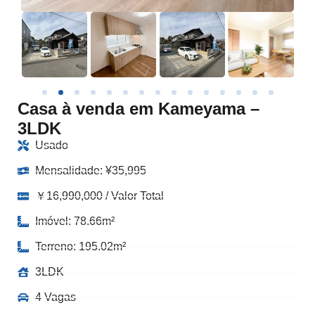
Casa à venda em Kameyama –
3LDK
Usado
Mensalidade:
¥
35,995
￥16,990,000 / Valor Total
Imóvel: 78.66m²
Terreno: 195.02m²
3LDK
4 Vagas