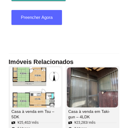
Preencher Agora
Imóveis Relacionados
Casa à venda em Tsu –
Casa à venda em Taki-
5DK
gun – 4LDK
¥
25,402
/ mês
¥
23,283
/ mês