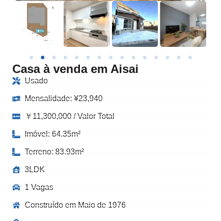
Casa à venda em Aisai
Usado
Mensalidade:
¥
23,940
￥11,300,000 / Valor Total
Imóvel: 64.35m²
Terreno: 83.93m²
3LDK
1 Vagas
Construído em Maio de 1976