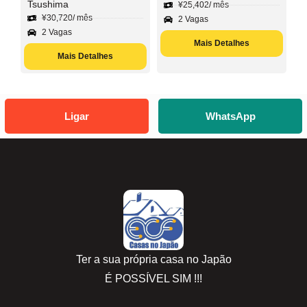
Tsushima
¥
25,402
/ mês
¥
30,720
/ mês
2 Vagas
2 Vagas
Mais Detalhes
Mais Detalhes
Ligar
WhatsApp
Ter a sua própria casa no Japão
É POSSÍVEL SIM !!!