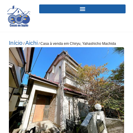
Início
Aichi
/
/ Casa à venda em Chiryu, Yahashicho Machida