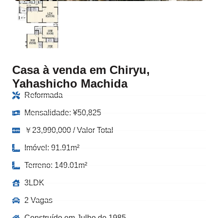
Casa à venda em Chiryu,
Yahashicho Machida
Reformada
Mensalidade:
¥
50,825
￥23,990,000 / Valor Total
Imóvel: 91.91m²
Terreno: 149.01m²
3LDK
2 Vagas
Construído em Julho de 1985