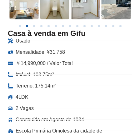
Casa à venda em Gifu
Usado
Mensalidade:
¥
31,758
￥14,990,000 / Valor Total
Imóvel: 108.75m²
Terreno: 175.14m²
4LDK
2 Vagas
Construído em Agosto de 1984
Escola Primária Omotesa da cidade de