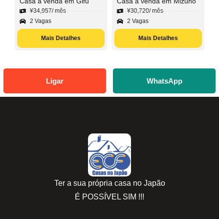
Casa à venda em Gifu
Casa à venda em Mizuho
¥
34,957
/ mês
¥
30,720
/ mês
2 Vagas
2 Vagas
Mais Detalhes
Mais Detalhes
Ligar
WhatsApp
Ter a sua própria casa no Japão
É POSSÍVEL SIM !!!