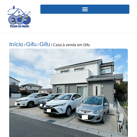
Início
Gifu
Gifu
/
/
/ Casa à venda em Gifu