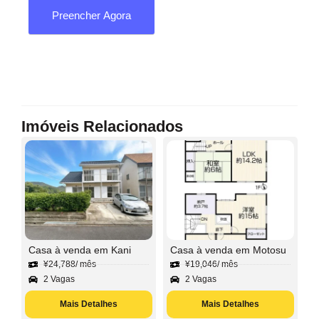
Preencher Agora
Imóveis Relacionados
Casa à venda em Kani
Casa à venda em Motosu
¥
24,788
/ mês
¥
19,046
/ mês
2 Vagas
2 Vagas
Mais Detalhes
Mais Detalhes