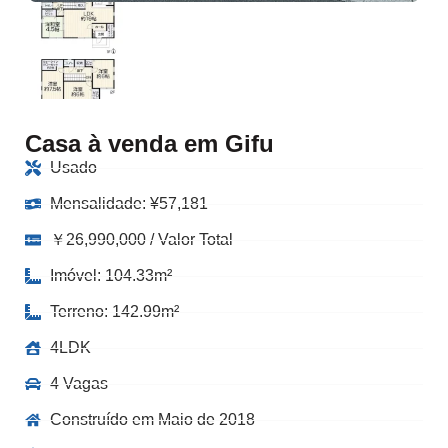
Casa à venda em Gifu
Usado
Mensalidade:
¥
57,181
￥26,990,000 / Valor Total
Imóvel: 104.33m²
Terreno: 142.99m²
4LDK
4 Vagas
Construído em Maio de 2018