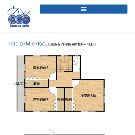
Início
Mie
Ise
/
/
/ Casa à venda em Ise – 4LDK