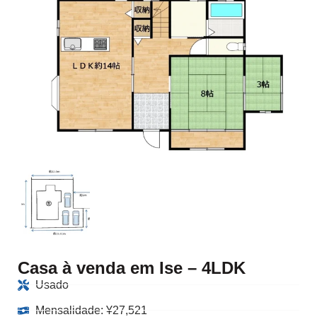
Casa à venda em Ise – 4LDK
Usado
Mensalidade:
¥
27,521