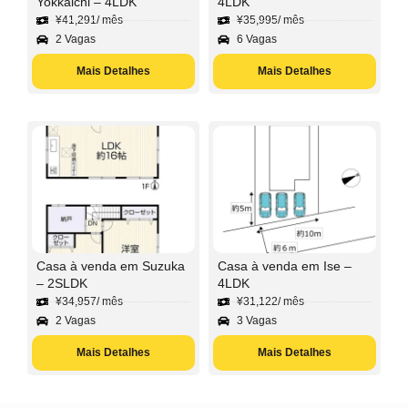
Yokkaichi – 4LDK
4LDK
¥
41,291
/ mês
¥
35,995
/ mês
2 Vagas
6 Vagas
Mais Detalhes
Mais Detalhes
Casa à venda em Suzuka
Casa à venda em Ise –
– 2SLDK
4LDK
¥
34,957
/ mês
¥
31,122
/ mês
2 Vagas
3 Vagas
Mais Detalhes
Mais Detalhes