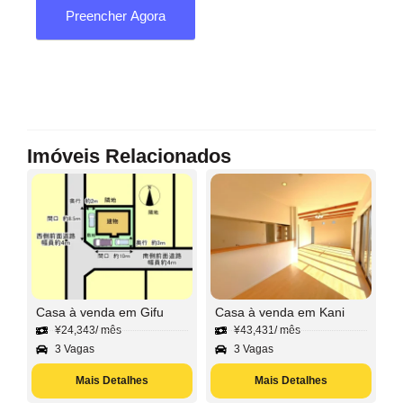
Preencher Agora
Imóveis Relacionados
Casa à venda em Gifu
Casa à venda em Kani
¥
24,343
/ mês
¥
43,431
/ mês
3 Vagas
3 Vagas
Mais Detalhes
Mais Detalhes