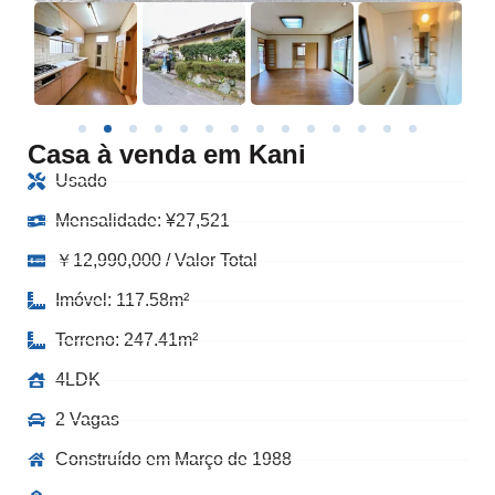
Casa à venda em Kani
Usado
Mensalidade:
¥
27,521
￥12,990,000 / Valor Total
Imóvel: 117.58m²
Terreno: 247.41m²
4LDK
2 Vagas
Construído em Março de 1988