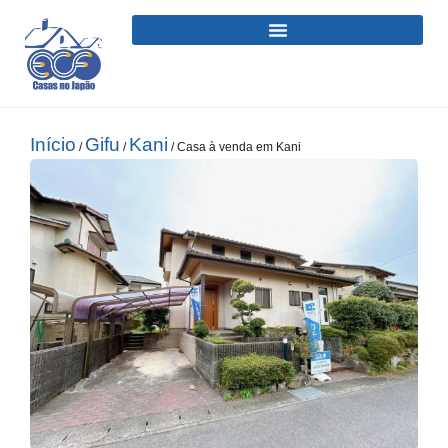
Início
Gifu
Kani
/
/
/ Casa à venda em Kani