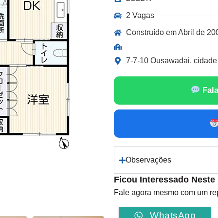
2 Vagas
Construído em Abril de 20
7-7-10 Ousawadai, cidade 
Fala
Observações
Ficou Interessado Neste
Fale agora mesmo com um repr
WhatsApp