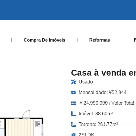
Compra De Imóveis
Reformas
Casa à venda e
Usado
Mensalidade:
¥
52,944
￥24,990,000 / Valor Total
Imóvel: 88.60m²
Terreno: 261.77m²
2SLDK