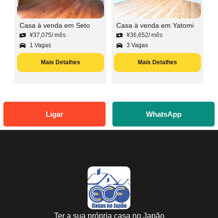
Casa à venda em Seto
Casa à venda em Yatomi
¥
37,075
/ mês
¥
36,652
/ mês
1 Vagas
3 Vagas
Mais Detalhes
Mais Detalhes
Ligar
WhatsApp
Ter a sua própria casa no Japão