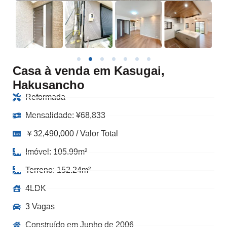
Casa à venda em Kasugai,
Hakusancho
Reformada
Mensalidade:
¥
68,833
￥32,490,000 / Valor Total
Imóvel: 105.99m²
Terreno: 152.24m²
4LDK
3 Vagas
Construído em Junho de 2006