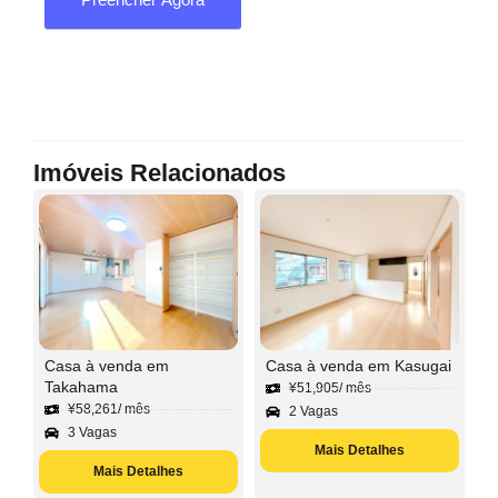
Imóveis Relacionados
Casa à venda em
Casa à venda em Kasugai
Takahama
¥
51,905
/ mês
¥
58,261
/ mês
2 Vagas
3 Vagas
Mais Detalhes
Mais Detalhes