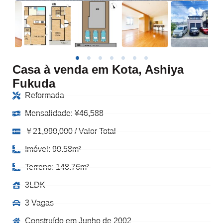
Casa à venda em Kota, Ashiya
Fukuda
Reformada
Mensalidade:
¥
46,588
￥21,990,000 / Valor Total
Imóvel: 90.58m²
Terreno: 148.76m²
3LDK
3 Vagas
Construído em Junho de 2002