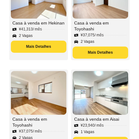
Casa à venda em Hekinan
Casa à venda em
Toyohashi
¥
41,313
/ mês
¥
37,075
/ mês
2 Vagas
2 Vagas
Mais Detalhes
Mais Detalhes
Casa à venda em
Casa à venda em Aisai
Toyohashi
¥
23,940
/ mês
¥
37,075
/ mês
1 Vagas
2 Vagas