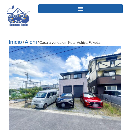
Início
Aichi
/
/ Casa à venda em Kota, Ashiya Fukuda