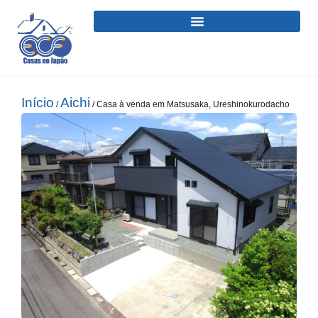
Início
Aichi
/
/ Casa à venda em Matsusaka, Ureshinokurodacho