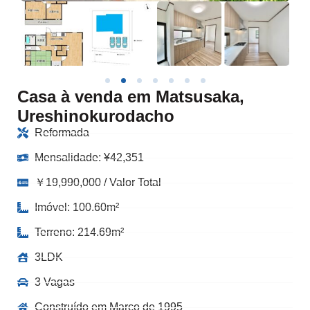
Casa à venda em Matsusaka,
Ureshinokurodacho
Reformada
Mensalidade:
¥
42,351
￥19,990,000 / Valor Total
Imóvel: 100.60m²
Terreno: 214.69m²
3LDK
3 Vagas
Construído em Março de 1995