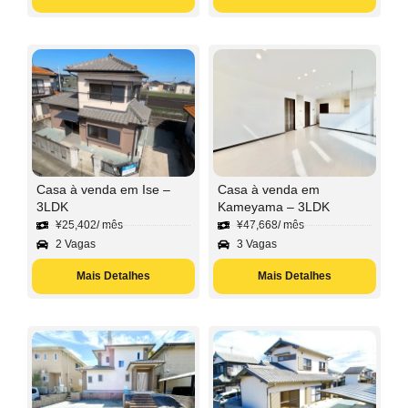
Casa à venda em Ise –
Casa à venda em
3LDK
Kameyama – 3LDK
¥
25,402
/ mês
¥
47,668
/ mês
2 Vagas
3 Vagas
Mais Detalhes
Mais Detalhes