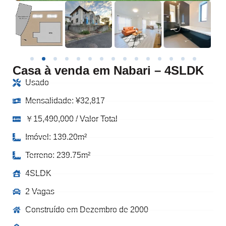
Casa à venda em Nabari – 4SLDK
Usado
Mensalidade:
¥
32,817
￥15,490,000 / Valor Total
Imóvel: 139.20m²
Terreno: 239.75m²
4SLDK
2 Vagas
Construído em Dezembro de 2000