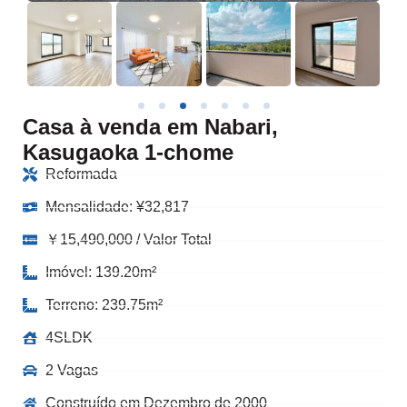
Casa à venda em Nabari,
Kasugaoka 1-chome
Reformada
Mensalidade:
¥
32,817
￥15,490,000 / Valor Total
Imóvel: 139.20m²
Terreno: 239.75m²
4SLDK
2 Vagas
Construído em Dezembro de 2000