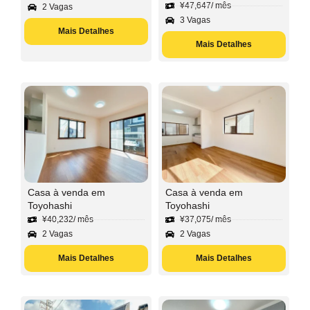
¥
47,647
/ mês
2 Vagas
3 Vagas
Mais Detalhes
Mais Detalhes
Casa à venda em
Casa à venda em
Toyohashi
Toyohashi
¥
40,232
/ mês
¥
37,075
/ mês
2 Vagas
2 Vagas
Mais Detalhes
Mais Detalhes