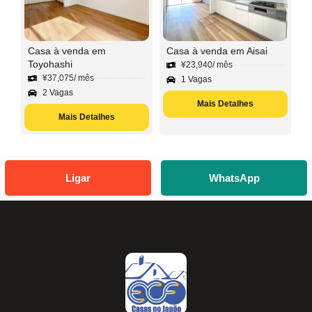
Casa à venda em
Casa à venda em Aisai
Toyohashi
¥
23,940
/ mês
¥
37,075
/ mês
1 Vagas
2 Vagas
Mais Detalhes
Mais Detalhes
Ligar
WhatsApp