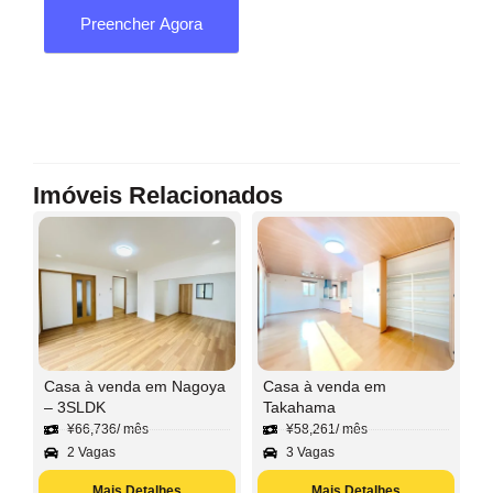
Preencher Agora
Imóveis Relacionados
Casa à venda em Nagoya
Casa à venda em
– 3SLDK
Takahama
¥
66,736
/ mês
¥
58,261
/ mês
2 Vagas
3 Vagas
Mais Detalhes
Mais Detalhes