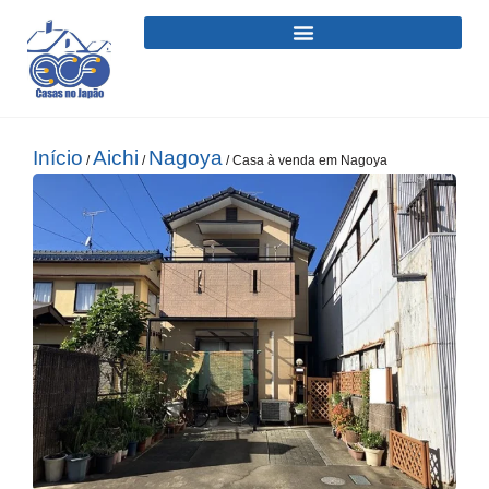
Início
Aichi
Nagoya
/
/
/ Casa à venda em Nagoya