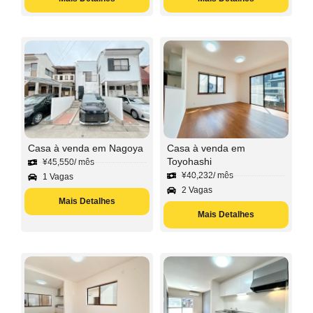
Casa à venda em Nagoya
Casa à venda em
Toyohashi
¥
45,550
/ mês
¥
40,232
/ mês
1 Vagas
2 Vagas
Mais Detalhes
Mais Detalhes