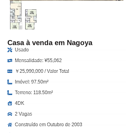
Casa à venda em Nagoya
Usado
Mensalidade:
¥
55,062
￥25,990,000 / Valor Total
Imóvel: 97.50m²
Terreno: 118.50m²
4DK
2 Vagas
Construído em Outubro de 2003