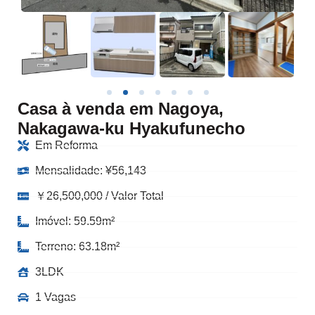
Casa à venda em Nagoya,
Nakagawa-ku Hyakufunecho
Em Reforma
Mensalidade:
¥
56,143
￥26,500,000 / Valor Total
Imóvel: 59.59m²
Terreno: 63.18m²
3LDK
1 Vagas