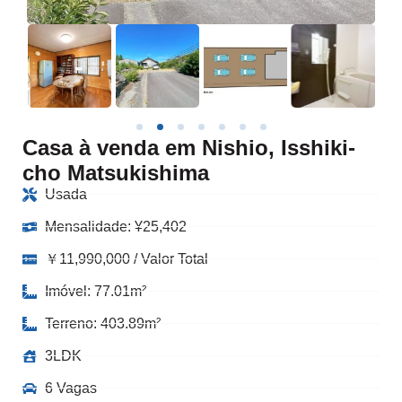
Casa à venda em Nishio, Isshiki-
cho Matsukishima
Usada
Mensalidade:
¥
25,402
￥11,990,000 / Valor Total
Imóvel: 77.01m²
Terreno: 403.89m²
3LDK
6 Vagas