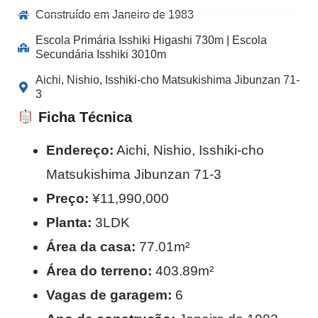
Construído em Janeiro de 1983
Escola Primária Isshiki Higashi 730m | Escola
Secundária Isshiki 3010m
Aichi, Nishio, Isshiki-cho Matsukishima Jibunzan 71-
3
Ficha Técnica
Endereço:
Aichi, Nishio, Isshiki-cho
Matsukishima Jibunzan 71-3
Preço:
¥11,990,000
Planta:
3LDK
Área da casa:
77.01m²
Área do terreno:
403.89m²
Vagas de garagem:
6