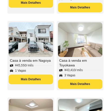
Mais Detalhes
Mais Detalhes
Casa à venda em Nagoya
Casa à venda em
Toyokawa
¥
45,550
/ mês
¥
43,410
/ mês
1 Vagas
3 Vagas
Mais Detalhes
Mais Detalhes