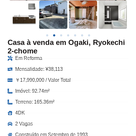
Casa à venda em Ogaki, Ryokechi
2-chome
Em Reforma
Mensalidade:
¥
38,113
￥17,990,000 / Valor Total
Imóvel: 92.74m²
Terreno: 165.36m²
4DK
2 Vagas
Construído em Setembro de 1993