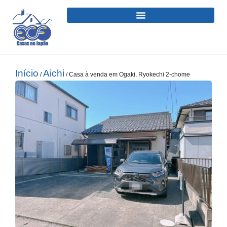
Início
Aichi
/
/ Casa à venda em Ogaki, Ryokechi 2-chome