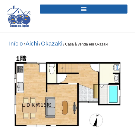
Início
Aichi
Okazaki
/
/
/ Casa à venda em Okazaki