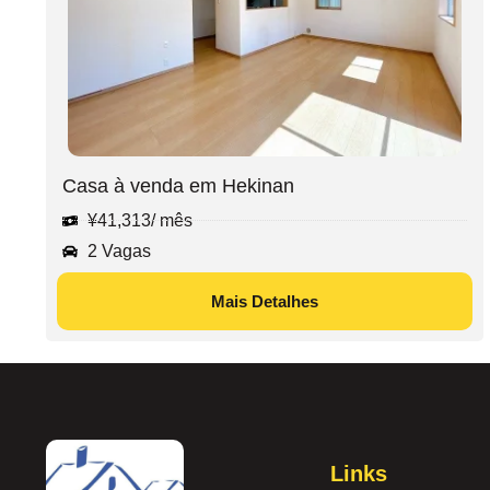
Casa à venda em Hekinan
¥
41,313
/ mês
2 Vagas
Mais Detalhes
Links