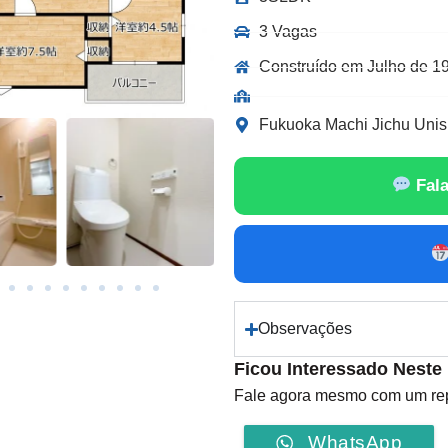
3 Vagas
Construído em Julho de 1
Fukuoka Machi Jichu Unish
Fala
Observações
Ficou Interessado Neste
Fale agora mesmo com um repr
WhatsApp