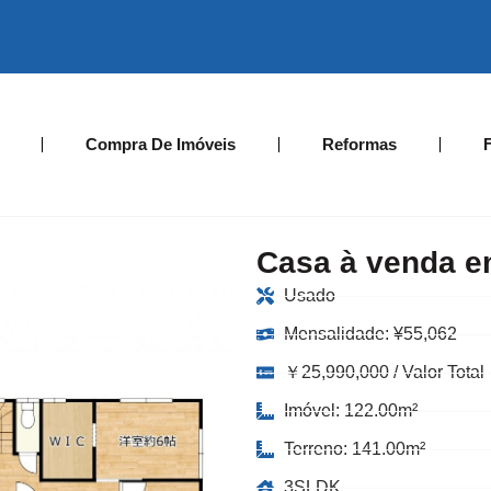
Compra De Imóveis
Reformas
Casa à venda e
Usado
Mensalidade:
¥
55,062
￥25,990,000 / Valor Total
Imóvel: 122.00m²
Terreno: 141.00m²
3SLDK