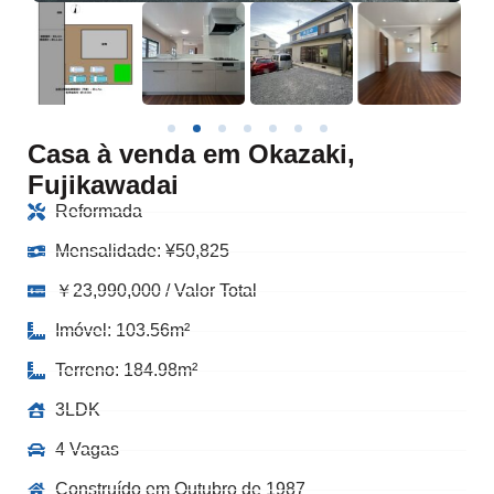
Casa à venda em Okazaki,
Fujikawadai
Reformada
Mensalidade:
¥
50,825
￥23,990,000 / Valor Total
Imóvel: 103.56m²
Terreno: 184.98m²
3LDK
4 Vagas
Construído em Outubro de 1987