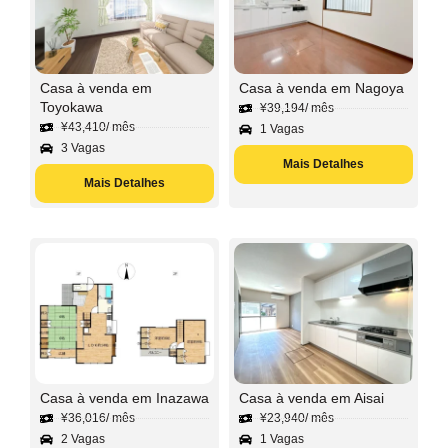
Casa à venda em
Casa à venda em Nagoya
Toyokawa
¥
39,194
/ mês
¥
43,410
/ mês
1 Vagas
3 Vagas
Mais Detalhes
Mais Detalhes
Casa à venda em Inazawa
Casa à venda em Aisai
¥
36,016
/ mês
¥
23,940
/ mês
2 Vagas
1 Vagas