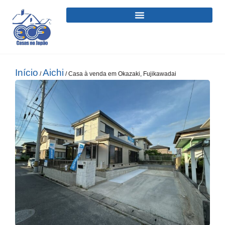
Início
Aichi
/
/ Casa à venda em Okazaki, Fujikawadai