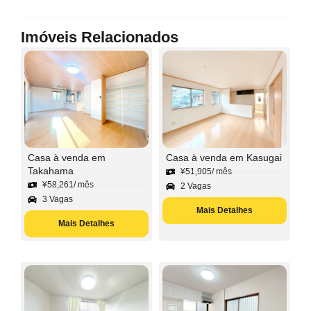
Imóveis Relacionados
Casa à venda em
Casa à venda em Kasugai
Takahama
¥
51,905
/ mês
¥
58,261
/ mês
2 Vagas
3 Vagas
Mais Detalhes
Mais Detalhes