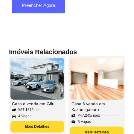
Preencher Agora
Imóveis Relacionados
Casa à venda em Gifu
Casa à venda em
Kakamigahara
¥
57,181
/ mês
¥
47,245
/ mês
4 Vagas
3 Vagas
Mais Detalhes
Mais Detalhes