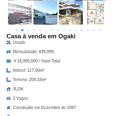
Casa à venda em Ogaki
Usado
Mensalidade:
¥
35,995
￥16,990,000 / Valor Total
Imóvel: 117.00m²
Terreno: 204.33m²
3LDK
2 Vagas
Construído em Dezembro de 1987