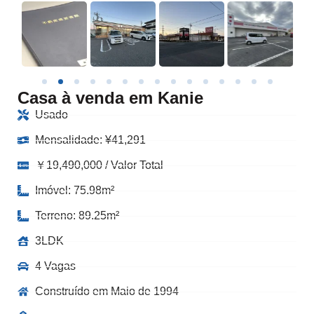
Casa à venda em Kanie
Usado
Mensalidade:
¥
41,291
￥19,490,000 / Valor Total
Imóvel: 75.98m²
Terreno: 89.25m²
3LDK
4 Vagas
Construído em Maio de 1994