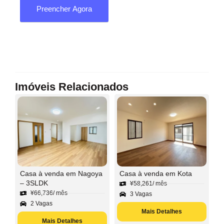
Preencher Agora
Imóveis Relacionados
Casa à venda em Nagoya
Casa à venda em Kota
– 3SLDK
¥
58,261
/ mês
¥
66,736
/ mês
3 Vagas
2 Vagas
Mais Detalhes
Mais Detalhes