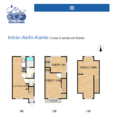
Início
Aichi
Kanie
/
/
/ Casa à venda em Kanie