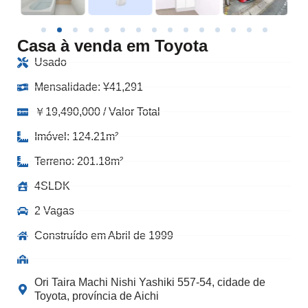
Casa à venda em Toyota
Usado
Mensalidade:
¥
41,291
￥19,490,000 / Valor Total
Imóvel: 124.21m²
Terreno: 201.18m²
4SLDK
2 Vagas
Construído em Abril de 1999
Ori Taira Machi Nishi Yashiki 557-54, cidade de
Toyota, província de Aichi