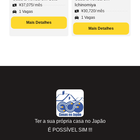
Ichinomiya
¥
37,075
/ mês
¥
30,720
/ mês
1 Vagas
1 Vagas
Mais Detalhes
Mais Detalhes
Ter a sua própria casa no Japão
É POSSÍVEL SIM !!!