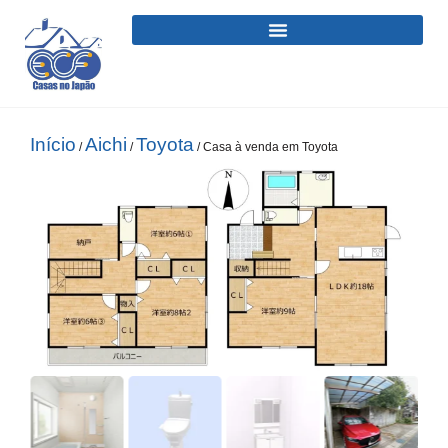
Início
Aichi
Toyota
/
/
/ Casa à venda em Toyota