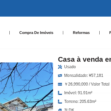
Compra De Imóveis
Reformas
Casa à venda e
Usado
Mensalidade:
¥
57,181
￥26,990,000 / Valor Total
Imóvel: 91.91m²
Terreno: 205.63m²
3LDK