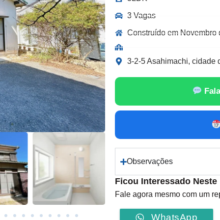
3 Vagas
Construído em Novembro 
3-2-5 Asahimachi, cidade d
Fala
Observações
Ficou Interessado Neste
Fale agora mesmo com um repr
WhatsApp