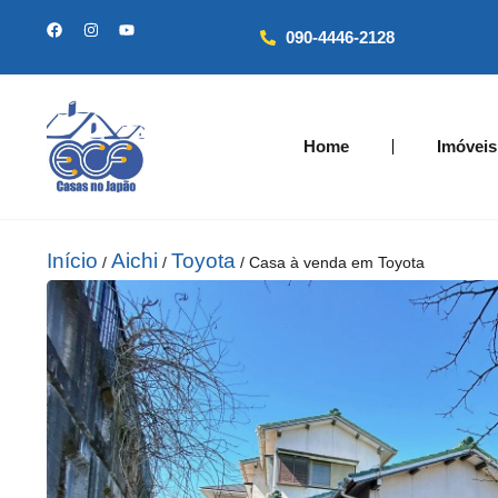
090-4446-2128
Home
Imóveis
Início
Aichi
Toyota
/
/
/ Casa à venda em Toyota