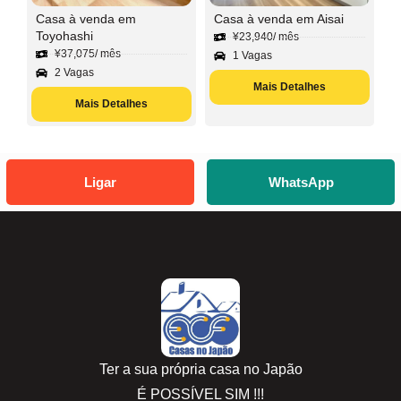
Casa à venda em
Casa à venda em Aisai
Toyohashi
¥
23,940
/ mês
¥
37,075
/ mês
1 Vagas
2 Vagas
Mais Detalhes
Mais Detalhes
Ligar
WhatsApp
Ter a sua própria casa no Japão
É POSSÍVEL SIM !!!