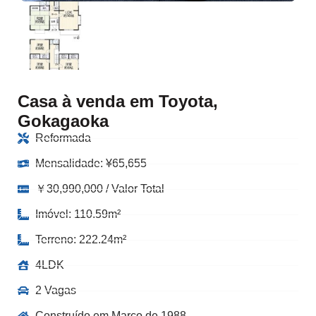
Casa à venda em Toyota,
Gokagaoka
Reformada
Mensalidade:
¥
65,655
￥30,990,000 / Valor Total
Imóvel: 110.59m²
Terreno: 222.24m²
4LDK
2 Vagas
Construído em Março de 1988