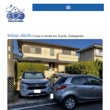
Início
Aichi
/
/ Casa à venda em Toyota, Gokagaoka