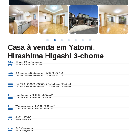
Casa à venda em Yatomi,
Hirashima Higashi 3-chome
Em Reforma
Mensalidade:
¥
52,944
￥24,990,000 / Valor Total
Imóvel: 185.49m²
Terreno: 185.35m²
6SLDK
3 Vagas