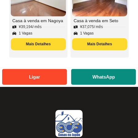
Casa à venda em Nagoya
Casa à venda em Seto
¥
39,194
/ mês
¥
37,075
/ mês
1 Vagas
1 Vagas
Mais Detalhes
Mais Detalhes
Ligar
WhatsApp