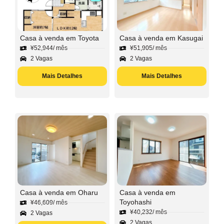
Casa à venda em Toyota
Casa à venda em Kasugai
¥
52,944
/ mês
¥
51,905
/ mês
2 Vagas
2 Vagas
Mais Detalhes
Mais Detalhes
Casa à venda em Oharu
Casa à venda em
Toyohashi
¥
46,609
/ mês
¥
40,232
/ mês
2 Vagas
2 Vagas