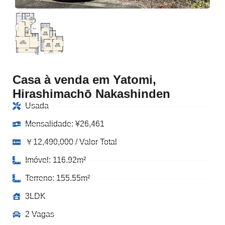
Casa à venda em Yatomi,
Hirashimachō Nakashinden
Usada
Mensalidade:
¥
26,461
￥12,490,000 / Valor Total
Imóvel: 116.92m²
Terreno: 155.55m²
3LDK
2 Vagas