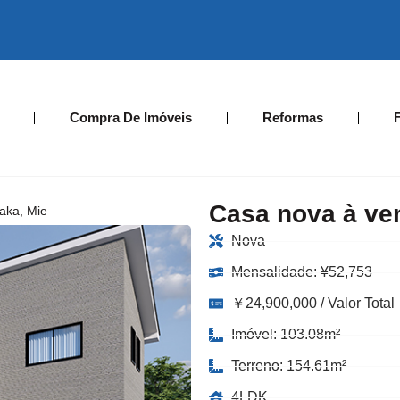
Compra De Imóveis
Reformas
Casa nova à ve
aka, Mie
Nova
Mensalidade:
¥
52,753
￥24,900,000 / Valor Total
Imóvel: 103.08m²
Terreno: 154.61m²
4LDK