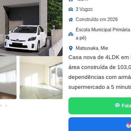
3 Vagas
Construído em 2026
Escola Municipal Primária
a pé)
Matsusaka, Mie
Casa nova de 4LDK em M
área construída de 103,
dependências com armár
supermercado a 5 minuto
Fala