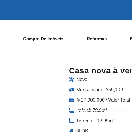
Compra De Imóveis
Reformas
Casa nova à ve
Nova
Mensalidade:
¥
59,109
￥27,900,000 / Valor Total
Imóvel: 78.9m²
Terreno: 112.95m²
3LDK