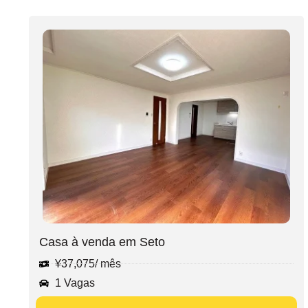
Casa à venda em Seto
¥
37,075
/ mês
1 Vagas