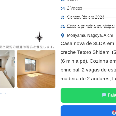
2 Vagas
Construído em 2024
Escola primária municipal
Moriyama, Nagoya, Aichi
Casa nova de 3LDK em 
creche Tetoro Shidami (5
(6 min a pé). Cozinha em 
principal, 2 vagas de es
madeira de 2 andares, fu
Fala