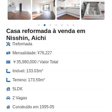
Casa reformada à venda em
Nisshin, Aichi
Reformada
Mensalidade:
¥
76,227
￥35,980,000 / Valor Total
Imóvel: 133.03m²
Terreno: 173.59m²
5LDK
2 Vagas
Construído em 1995-05