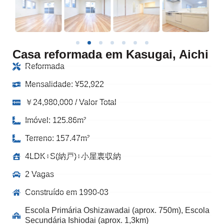
Casa reformada em Kasugai, Aichi
Reformada
Mensalidade:
¥
52,922
￥24,980,000 / Valor Total
Imóvel: 125.86m²
Terreno: 157.47m²
4LDK+S(納戸)+小屋裏収納
2 Vagas
Construído em 1990-03
Escola Primária Oshizawadai (aprox. 750m), Escola
Secundária Ishiodai (aprox. 1,3km)