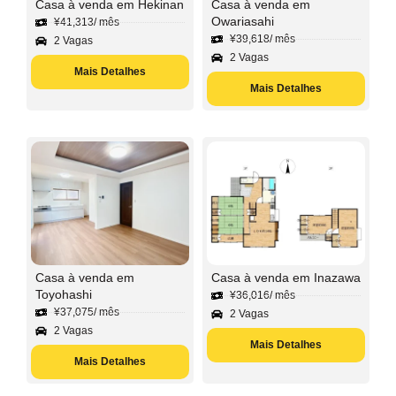
Casa à venda em Hekinan
Casa à venda em
Owariasahi
¥
41,313
/ mês
¥
39,618
/ mês
2 Vagas
2 Vagas
Mais Detalhes
Mais Detalhes
Casa à venda em
Casa à venda em Inazawa
Toyohashi
¥
36,016
/ mês
¥
37,075
/ mês
2 Vagas
2 Vagas
Mais Detalhes
Mais Detalhes