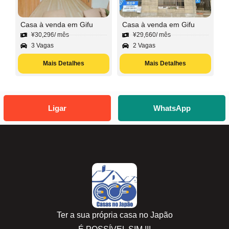
Casa à venda em Gifu
Casa à venda em Gifu
¥
30,296
/ mês
¥
29,660
/ mês
3 Vagas
2 Vagas
Mais Detalhes
Mais Detalhes
Ligar
WhatsApp
Ter a sua própria casa no Japão