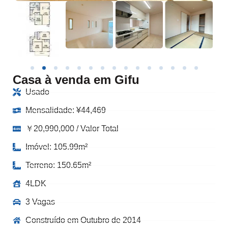
Casa à venda em Gifu
Usado
Mensalidade:
¥
44,469
￥20,990,000 / Valor Total
Imóvel: 105.99m²
Terreno: 150.65m²
4LDK
3 Vagas
Construído em Outubro de 2014