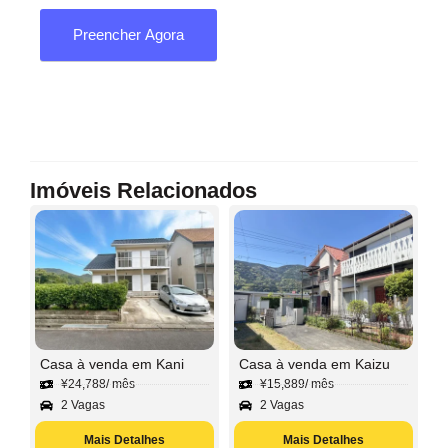
Preencher Agora
Imóveis Relacionados
Casa à venda em Kani
Casa à venda em Kaizu
¥
24,788
/ mês
¥
15,889
/ mês
2 Vagas
2 Vagas
Mais Detalhes
Mais Detalhes