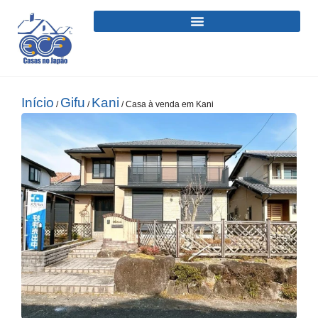
Início
Gifu
Kani
/
/
/ Casa à venda em Kani