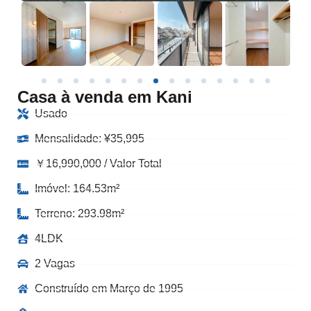
Casa à venda em Kani
Usado
Mensalidade:
¥
35,995
￥16,990,000 / Valor Total
Imóvel: 164.53m²
Terreno: 293.98m²
4LDK
2 Vagas
Construído em Março de 1995