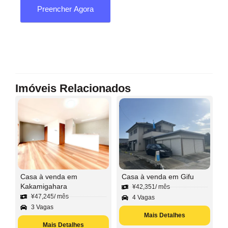
Preencher Agora
Imóveis Relacionados
Casa à venda em
Casa à venda em Gifu
Kakamigahara
¥
42,351
/ mês
¥
47,245
/ mês
4 Vagas
3 Vagas
Mais Detalhes
Mais Detalhes