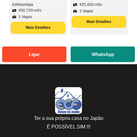
Ichinomiya
¥
25,402
/ mês
¥
30,720
/ mês
2 Vagas
1 Vagas
Mais Detalhes
Mais Detalhes
Ligar
WhatsApp
Ter a sua própria casa no Japão
É POSSÍVEL SIM !!!