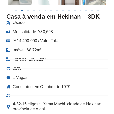
Casa à venda em Hekinan – 3DK
Usado
Mensalidade:
¥
30,698
￥14,490,000 / Valor Total
Imóvel: 68.72m²
Terreno: 106.22m²
3DK
1 Vagas
Construído em Outubro de 1979
4-32-16 Higashi Yama Machi, cidade de Hekinan,
província de Aichi