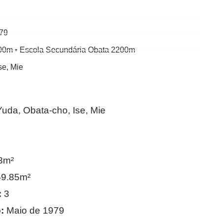
979
00m • Escola Secundária Obata 2200m
se, Mie
uda, Obata-cho, Ise, Mie
3m²
9.85m²
:
3
:
Maio de 1979