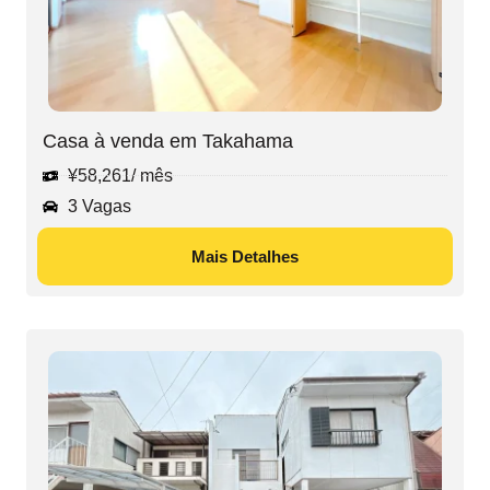
Casa à venda em Takahama
¥
58,261
/ mês
3 Vagas
Mais Detalhes