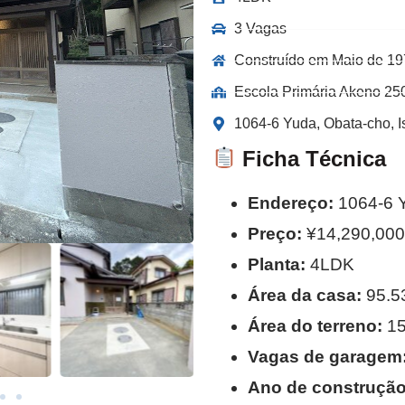
3 Vagas
Construído em Maio de 1
Escola Primária Akeno 25
1064-6 Yuda, Obata-cho, I
Ficha Técnica
Endereço:
1064-6 Y
Preço:
¥14,290,000
Planta:
4LDK
Área da casa:
95.5
Área do terreno:
15
Vagas de garagem
Ano de construção