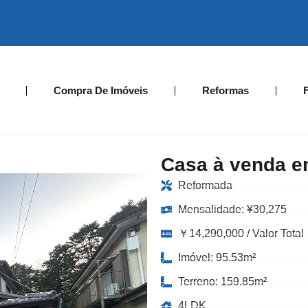
Compra De Imóveis
Reformas
Casa à venda e
Reformada
Mensalidade:
¥
30,275
￥14,290,000 / Valor Total
Imóvel: 95.53m²
Terreno: 159.85m²
4LDK