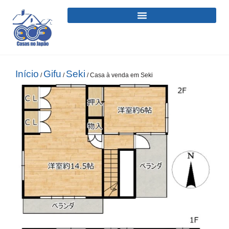
Início
Gifu
Seki
/
/
/ Casa à venda em Seki