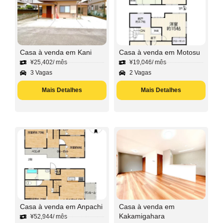
Casa à venda em Kani
Casa à venda em Motosu
¥
25,402
/ mês
¥
19,046
/ mês
3 Vagas
2 Vagas
Mais Detalhes
Mais Detalhes
Casa à venda em Anpachi
Casa à venda em
Kakamigahara
¥
52,944
/ mês