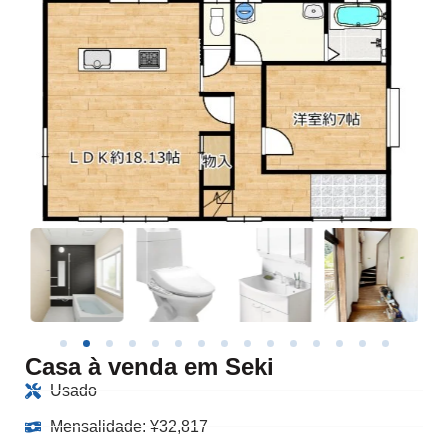
Casa à venda em Seki
Usado
Mensalidade:
¥
32,817