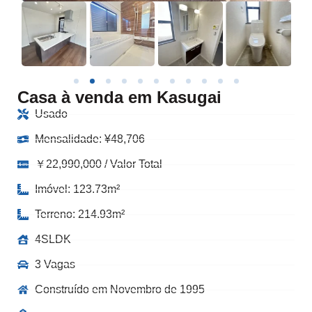
Casa à venda em Kasugai
Usado
Mensalidade:
¥
48,706
￥22,990,000 / Valor Total
Imóvel: 123.73m²
Terreno: 214.93m²
4SLDK
3 Vagas
Construído em Novembro de 1995