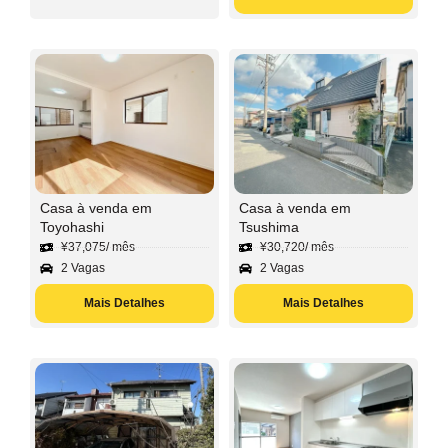
Casa à venda em
Casa à venda em
Toyohashi
Tsushima
¥
37,075
/ mês
¥
30,720
/ mês
2 Vagas
2 Vagas
Mais Detalhes
Mais Detalhes