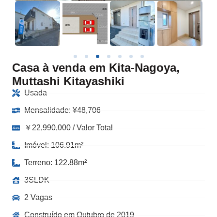
Casa à venda em Kita-Nagoya,
Muttashi Kitayashiki
Usada
Mensalidade:
¥
48,706
￥22,990,000 / Valor Total
Imóvel: 106.91m²
Terreno: 122.88m²
3SLDK
2 Vagas
Construído em Outubro de 2019