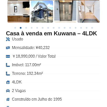
Casa à venda em Kuwana – 4LDK
Usado
Mensalidade:
¥
40,232
￥18,990,000 / Valor Total
Imóvel: 117.00m²
Terreno: 192.34m²
4LDK
2 Vagas
Construído em Julho de 1995