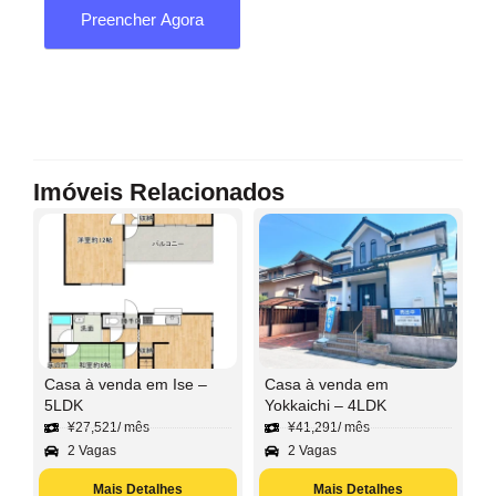
Preencher Agora
Imóveis Relacionados
Casa à venda em Ise –
Casa à venda em
5LDK
Yokkaichi – 4LDK
¥
27,521
/ mês
¥
41,291
/ mês
2 Vagas
2 Vagas
Mais Detalhes
Mais Detalhes