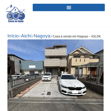
Início
Aichi
Nagoya
/
/
/ Casa à venda em Nagoya – 4SLDK