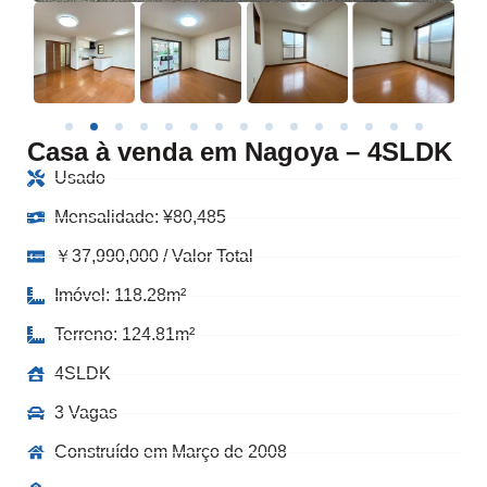
Casa à venda em Nagoya – 4SLDK
Usado
Mensalidade:
¥
80,485
￥37,990,000 / Valor Total
Imóvel: 118.28m²
Terreno: 124.81m²
4SLDK
3 Vagas
Construído em Março de 2008