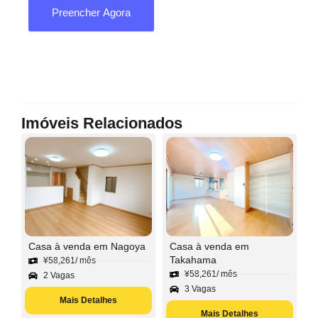
Preencher Agora
Imóveis Relacionados
Casa à venda em Nagoya
Casa à venda em
Takahama
¥
58,261
/ mês
¥
58,261
/ mês
2 Vagas
3 Vagas
Mais Detalhes
Mais Detalhes