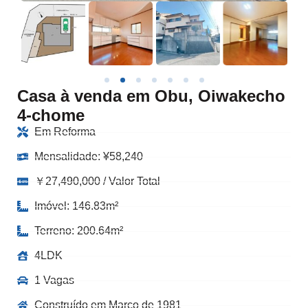
Casa à venda em Obu, Oiwakecho
4-chome
Em Reforma
Mensalidade:
¥
58,240
￥27,490,000 / Valor Total
Imóvel: 146.83m²
Terreno: 200.64m²
4LDK
1 Vagas
Construído em Março de 1981