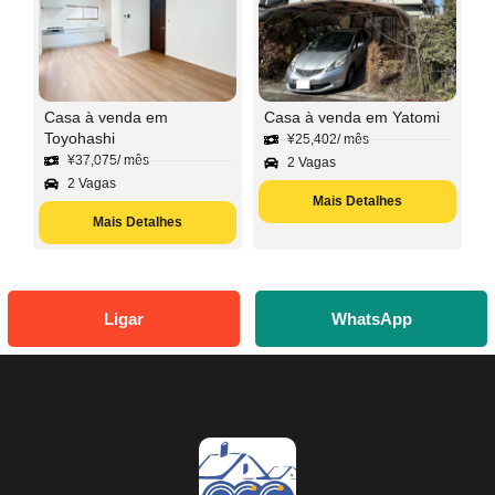
Casa à venda em
Casa à venda em Yatomi
Toyohashi
¥
25,402
/ mês
¥
37,075
/ mês
2 Vagas
2 Vagas
Mais Detalhes
Mais Detalhes
Ligar
WhatsApp