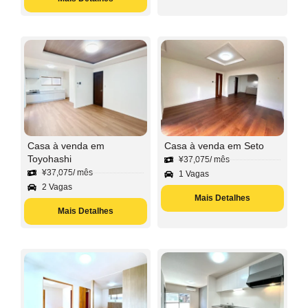
Casa à venda em
Casa à venda em Seto
Toyohashi
¥
37,075
/ mês
¥
37,075
/ mês
1 Vagas
2 Vagas
Mais Detalhes
Mais Detalhes