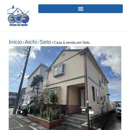
Início
Aichi
Seto
/
/
/ Casa à venda em Seto