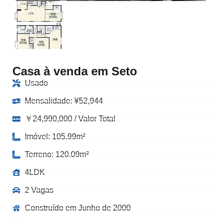
Casa à venda em Seto
Usado
Mensalidade:
¥
52,944
￥24,990,000 / Valor Total
Imóvel: 105.99m²
Terreno: 120.09m²
4LDK
2 Vagas
Construído em Junho de 2000