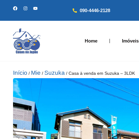
090-4446-2128
Home
Imóveis
Início
Mie
Suzuka
/
/
/ Casa à venda em Suzuka – 3LDK