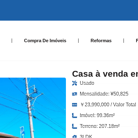
Compra De Imóveis
Reformas
Casa à venda e
Usado
Mensalidade:
¥
50,825
￥23,990,000 / Valor Total
Imóvel: 99.36m²
Terreno: 207.18m²
3LDK