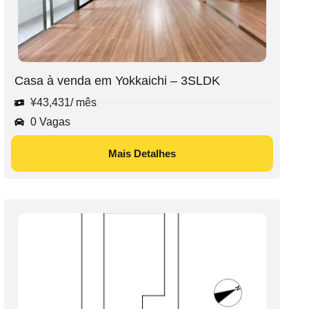
Casa à venda em Yokkaichi – 3SLDK
¥
43,431
/ mês
0 Vagas
Mais Detalhes