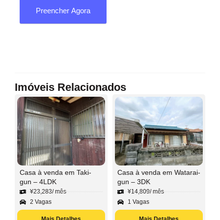
Preencher Agora
Imóveis Relacionados
Casa à venda em Taki-
Casa à venda em Watarai-
gun – 4LDK
gun – 3DK
¥
23,283
/ mês
¥
14,809
/ mês
2 Vagas
1 Vagas
Mais Detalhes
Mais Detalhes