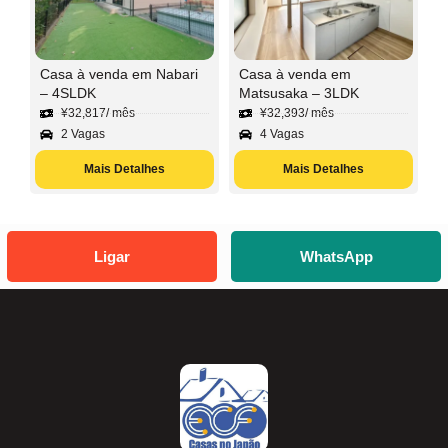
Casa à venda em Nabari
Casa à venda em
– 4SLDK
Matsusaka – 3LDK
¥
32,817
/ mês
¥
32,393
/ mês
2 Vagas
4 Vagas
Mais Detalhes
Mais Detalhes
Ligar
WhatsApp