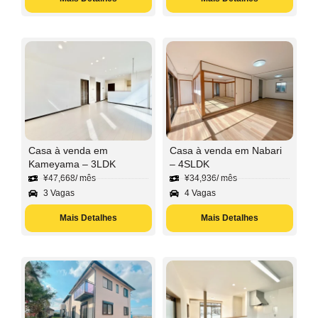
Casa à venda em
Casa à venda em Nabari
Kameyama – 3LDK
– 4SLDK
¥
47,668
/ mês
¥
34,936
/ mês
3 Vagas
4 Vagas
Mais Detalhes
Mais Detalhes