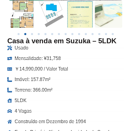
Casa à venda em Suzuka – 5LDK
Usado
Mensalidade:
¥
31,758
￥14,990,000 / Valor Total
Imóvel: 157.87m²
Terreno: 366.00m²
5LDK
4 Vagas
Construído em Dezembro de 1994