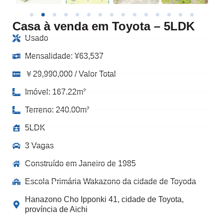
Casa à venda em Toyota – 5LDK
Usado
Mensalidade:
¥
63,537
￥29,990,000 / Valor Total
Imóvel: 167.22m²
Terreno: 240.00m²
5LDK
3 Vagas
Construído em Janeiro de 1985
Escola Primária Wakazono da cidade de Toyoda
Hanazono Cho Ipponki 41, cidade de Toyota,
província de Aichi