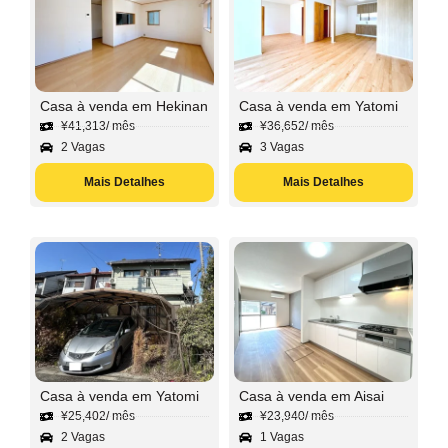
Casa à venda em Hekinan
Casa à venda em Yatomi
¥
41,313
/ mês
¥
36,652
/ mês
2 Vagas
3 Vagas
Mais Detalhes
Mais Detalhes
Casa à venda em Yatomi
Casa à venda em Aisai
¥
25,402
/ mês
¥
23,940
/ mês
2 Vagas
1 Vagas