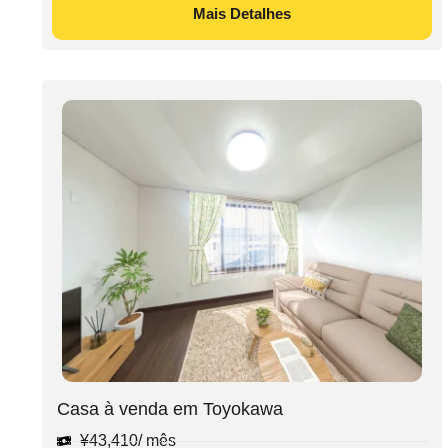
Mais Detalhes
Casa à venda em Toyokawa
¥
43,410
/ mês