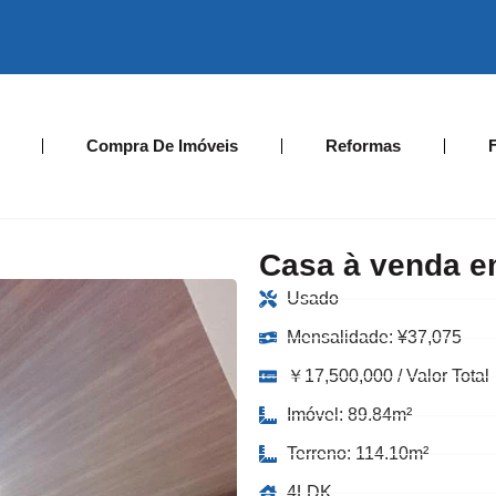
Compra De Imóveis
Reformas
Casa à venda e
Usado
Mensalidade:
¥
37,075
￥17,500,000 / Valor Total
Imóvel: 89.84m²
Terreno: 114.10m²
4LDK