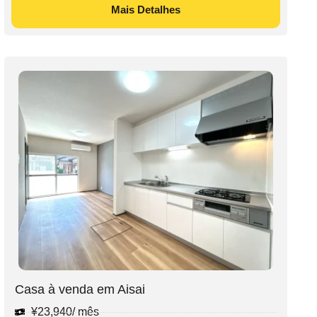
Mais Detalhes
Casa à venda em Aisai
¥
23,940
/ mês