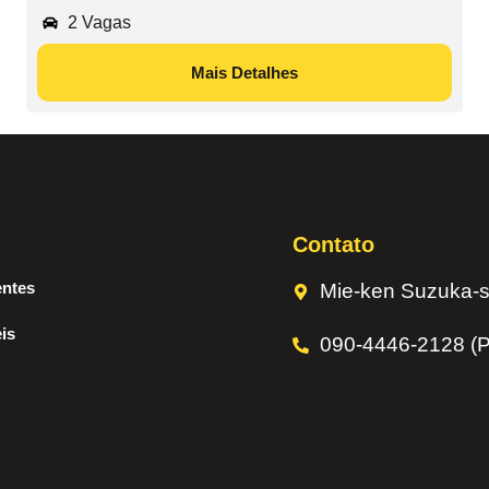
2 Vagas
Mais Detalhes
Contato
entes
Mie-ken Suzuka-s
is
090-4446-2128 (P