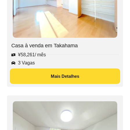
Casa à venda em Takahama
¥
58,261
/ mês
3 Vagas
Mais Detalhes