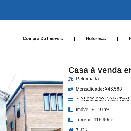
Compra De Imóveis
Reformas
Casa à venda e
Reformada
Mensalidade:
¥
46,588
￥21,990,000 / Valor Total
Imóvel: 91.91m²
Terreno: 116.90m²
3LDK