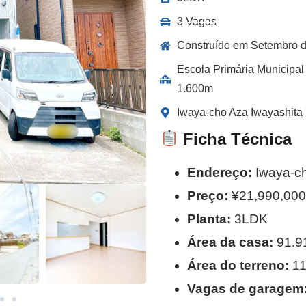
3 Vagas
Construído em Setembro 
Escola Primária Municipal
1.600m
Iwaya-cho Aza Iwayashita 
Ficha Técnica
Endereço:
Iwaya-ch
Preço:
¥21,990,000
Planta:
3LDK
Área da casa:
91.9
Área do terreno:
11
Vagas de garagem