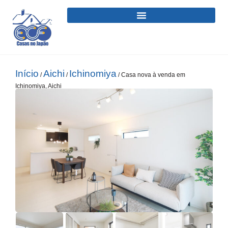
Início
Aichi
Ichinomiya
/
/
/ Casa nova à venda em
Ichinomiya, Aichi