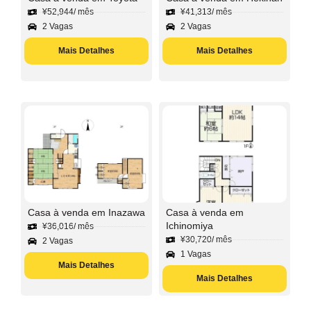
¥
52,944
/ mês
¥
41,313
/ mês
2 Vagas
2 Vagas
Mais Detalhes
Mais Detalhes
Casa à venda em Inazawa
Casa à venda em
Ichinomiya
¥
36,016
/ mês
¥
30,720
/ mês
2 Vagas
1 Vagas
Mais Detalhes
Mais Detalhes