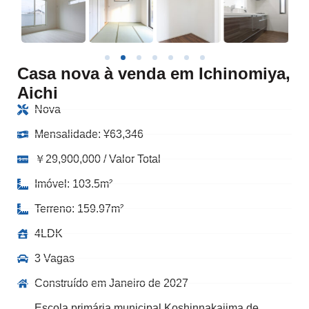
Casa nova à venda em Ichinomiya,
Aichi
Nova
Mensalidade:
¥
63,346
￥29,900,000 / Valor Total
Imóvel: 103.5m²
Terreno: 159.97m²
4LDK
3 Vagas
Construído em Janeiro de 2027
Escola primária municipal Koshinnakajima de