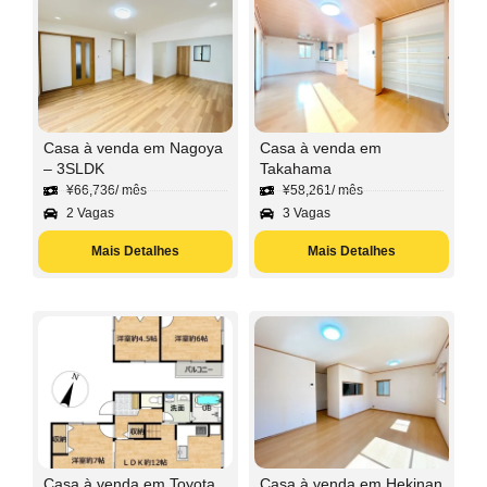
Casa à venda em Nagoya
Casa à venda em
– 3SLDK
Takahama
¥
66,736
/ mês
¥
58,261
/ mês
2 Vagas
3 Vagas
Mais Detalhes
Mais Detalhes
Casa à venda em Toyota
Casa à venda em Hekinan